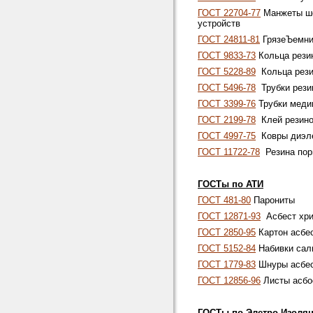
ГОСТ 22704-77
Манжеты ше
устройств
ГОСТ 24811-81
ГрязеЪемни
ГОСТ 9833-73
Кольца рези
ГОСТ 5228-89
Кольца рези
ГОСТ 5496-78
Трубки резин
ГОСТ 3399-76
Трубки медиц
ГОСТ 2199-78
Клей резино
ГОСТ 4997-75
Ковры диэле
ГОСТ 11722-78
Резина пори
ГОСТы по АТИ
ГОСТ 481-80
Парониты
ГОСТ 12871-93
Асбест хри
ГОСТ 2850-95
Картон асбе
ГОСТ 5152-84
Набивки сал
ГОСТ 1779-83
Шнуры асбе
ГОСТ 12856-96
Листы асбос
ГОСТы по Элетро Изоля