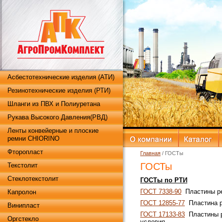
Асбестотехнические изделия (АТИ)
Резинотехнические изделия (РТИ)
Шланги из ПВХ и Полиуретана
Рукава Высокого Давления(РВД)
Ленты конвейерные и плоские
ремни CHIORINO
Фторопласт
Главная
/ ГОСТы
ГОСТы
Текстолит
Стеклотекстолит
ГОСТы по РТИ
ГОСТ 7338-90
Пластины ре
Капролон
ГОСТ 12855-77
Пластина р
Винипласт
ГОСТ 17133-83
Пластины р
Оргстекло
условия