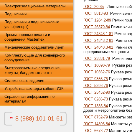
Электроизоляционные материалы
ГОСТ 20-85
Ленты конвей
ГОСТ 5813-93
Ремни венти
Подшипники
ГОСТ 1284.2-89
Ремни при
Подшипники и подшипниковые
узлы(импорт)
ГОСТ 26379-84
Ремни клин
ГОСТ 24848.1-81
Ремни ва
Промышленные шланги и
соединения Masterflex
ГОСТ 24848.2-81
Ремни кли
Механические соединители лент
ГОСТ 24848.3-81
Ремни кли
передаваемые мощности
Комплектующие для конвейрного
ГОСТ 23831-79
Ремни плос
оборудования
ГОСТ 18698-79
Рукава рез
Быстроразъемные соединения,
ГОСТ 10362-76
Рукава рез
хомуты, бандажные ленты.
ГОСТ 9356-75
Рукава резин
Силиконовые изделия
ГОСТ 5398-76
Рукава рези
Устройства закладки кабеля УЗК
ГОСТ 25452-90
Рукава рез
Справочная информация по
ГОСТ 6286-73
Рукава рези
материалам
ГОСТ 1335-84
Рукава рези
дорог и метрополитена бе
ГОСТ 8752-79
Манжеты рез
8 (988) 101-01-61
ГОСТ 14896-84
Манжеты уп
ГОСТ 6678-72
Манжеты упл